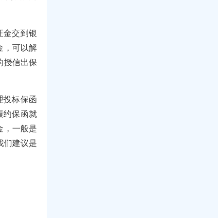
证金交到银
金，可以解
的授信出保
理投标保函
履约保函就
金，一般是
我们建议是