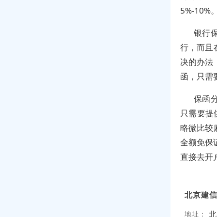
5%-10%
银行
行，而且
决的办法
函，只需
保函
只需要提
略微比较
全额免保
直接去开
北京建
北
地址：