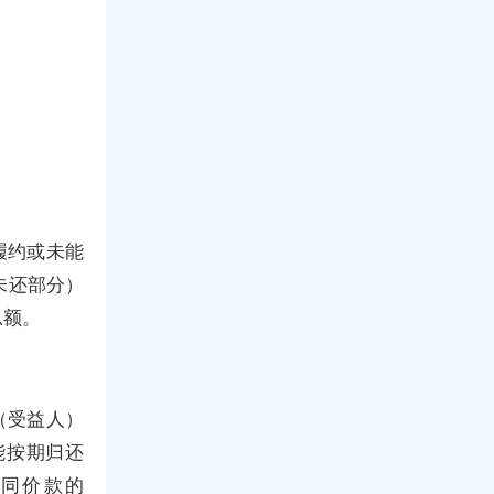
履约或未能
未还部分）
总额。
（受益人）
能按期归还
同价款的